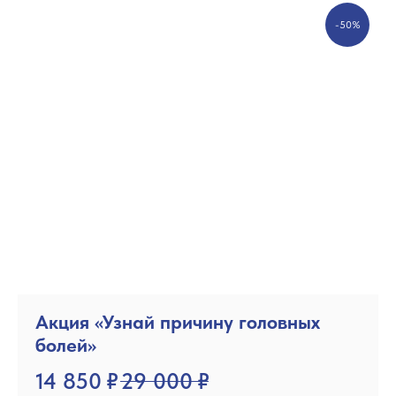
-50%
Акция «Узнай причину головных
болей»
14 850
₽
29 000
₽